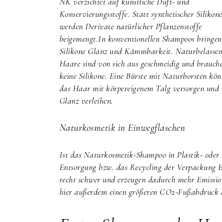
NK verzichtet auf künstliche Duft- und
Konservierungsstoffe. Statt synthetischer Silikon
werden Derivate natürlicher Pflanzenstoffe
beigemengt.In konventionellen Shampoos bringen
Silikone Glanz und Kämmbarkeit. Naturbelasse
Haare sind von sich aus geschmeidig und brauch
keine Silikone. Eine Bürste mit Naturborsten kön
das Haar mit körper­eigenem Talg versorgen und
Glanz verleihen.
Naturkosmetik in Einwegflaschen
Ist das Naturkosmetik-Shampoo in Plastik- oder E
Entsorgung bzw. das Recycling der Verpackung E
recht schwer und erzeugen dadurch mehr Emissione
hier außerdem einen größeren CO2-Fußabdruck als 