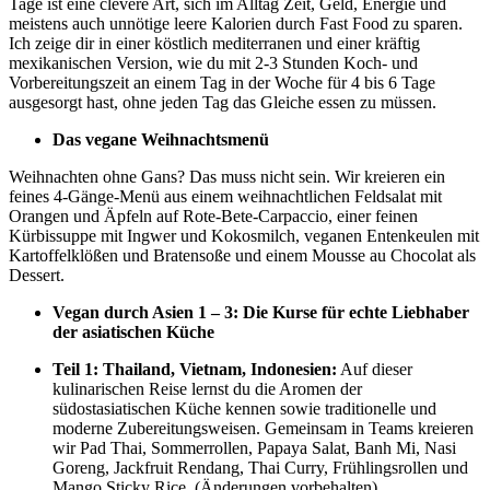
Tage ist eine clevere Art, sich im Alltag Zeit, Geld, Energie und
meistens auch unnötige leere Kalorien durch Fast Food zu sparen.
Ich zeige dir in einer köstlich mediterranen und einer kräftig
mexikanischen Version, wie du mit 2-3 Stunden Koch- und
Vorbereitungszeit an einem Tag in der Woche für 4 bis 6 Tage
ausgesorgt hast, ohne jeden Tag das Gleiche essen zu müssen.
Das vegane Weihnachtsmenü
Weihnachten ohne Gans? Das muss nicht sein. Wir kreieren ein
feines 4-Gänge-Menü aus einem weihnachtlichen Feldsalat mit
Orangen und Äpfeln auf Rote-Bete-Carpaccio, einer feinen
Kürbissuppe mit Ingwer und Kokosmilch, veganen Entenkeulen mit
Kartoffelklößen und Bratensoße und einem Mousse au Chocolat als
Dessert.
Vegan durch Asien 1 – 3: Die Kurse für echte Liebhaber
der asiatischen Küche
Teil 1: Thailand, Vietnam, Indonesien:
Auf dieser
kulinarischen Reise lernst du die Aromen der
südostasiatischen Küche kennen sowie traditionelle und
moderne Zubereitungsweisen. Gemeinsam in Teams kreieren
wir Pad Thai, Sommerrollen, Papaya Salat, Banh Mi, Nasi
Goreng, Jackfruit Rendang, Thai Curry, Frühlingsrollen und
Mango Sticky Rice. (Änderungen vorbehalten)