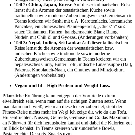
Teil 2: China, Japan, Korea
: Auf dieser kulinarischen Reise
lernst du die Aromen der ostasiatischen Küche sowie
tradionelle sowie moderne Zubereitungsweisen.Gemeinsam in
Teams kreieren wir Sushi mit u.A. Karottenlachs, koreanische
Pancakes, ein chinesisches Pfannengericht, „Chick‘n“ süß-
sauer, Tantanmen Ramen, handgemachte Biang Biang
Nudeln mit Chili-öl und Gyozas. (Änderungen vorbehalten)
Teil 3: Nepal, Indien, Sri Lanka:
Auf dieser kulinarischen
Reise lernst du die Aromen der westasiatischen bzw.
indischen Küche sowie tradionelle sowie moderne
Zubereitungsweisen.Gemeinsam in Teams kreieren wir ein
nepalesisches Curry, Butter Tofu, indische Linsensuppe (Dal),
Pakoras, Knoblauch-Naan, ein Chutney und Minzjoghurt.
(Änderungen vorbehalten)
Vegan und fit – High Protein und Weight Loss.
Pflanzliche Ernährung kann entgegen der Vorurteile extrem
eiweißreich sein, wenn man auf die richtigen Zutaten setzt. Wenn
man dann noch weiß, wie man diese lecker zubereitet, steht der
Fitness-Reise nichts mehr im Weg! Ich zeige dir, wie du aus Tofu,
Hülsenfrüchten, Nüssen, Getreide, Gemüse und Co das Maximum
an Nährwert für dich herausholen kannst und dabei die Kalorien gut
im Blick behälst! In Teams kreieren wir sündenfreie Bowls,
Pastagerichte, Desserts, Snacks uvm.