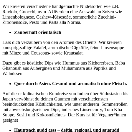
Wir kreieren verschiedene handgemachte Nudelsorten wie z.B.
Raviolo, Gnocchi, uvm. AUßerdem eine Auswahl an Soßen wie
Linsenbolognese, Cashew-Käsesoße, sommerliche Zucchini-
Zitronensoße, Pesto und Pasta alla Norma.
Zauberhaft orientalisch
Lass dich verzaubern von den Aromen des Orients. Wir kreieren
knusprig-saftige Falafel, aromatische Cigköfte, feine Linsensuppe
mit Minze und Couscous- sowie Krautsalat.
Dazu gibt es köstliche Dips wie Hummus aus Kichererbsen, Baba
Ghanoush aus Auberginen und Muhammara aus Paprika und
Walnüssen.
Quer durch Asien. Gesund und aromatisch ohne Fleisch.
Auf dieser kulinarischen Rundreise von Indien über Südostasien bis
Japan verwöhnst du deinen Gaumen mit verschiedensten
beeindruckenden Köstlichkeiten, wie unter anderem Sommerrollen
mit abwechslungsreichen Dips, indisches Linsencurry, Tom Kha
Suppe, Sushi und Kokosmilchreis. Der Kurs ist für Veganer*innen
geeignet
Hauptsach gudd gess – deftig, regional, und saugudd