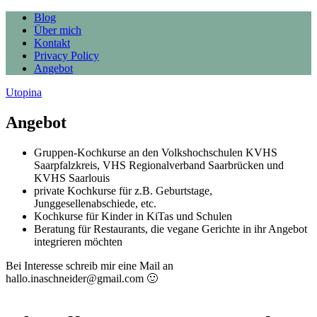
Blog
Über mich
Kontakt
Privacy Policy
Angebot
Utopina
Angebot
Gruppen-Kochkurse an den Volkshochschulen KVHS
Saarpfalzkreis, VHS Regionalverband Saarbrücken und
KVHS Saarlouis
private Kochkurse für z.B. Geburtstage,
Junggesellenabschiede, etc.
Kochkurse für Kinder in KiTas und Schulen
Beratung für Restaurants, die vegane Gerichte in ihr Angebot
integrieren möchten
Bei Interesse schreib mir eine Mail an
hallo.inaschneider@gmail.com 🙂