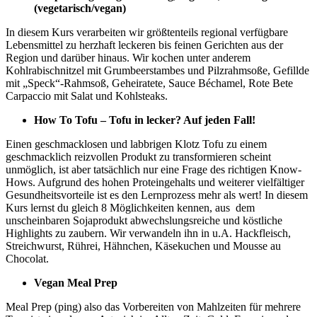
(vegetarisch/vegan)
In diesem Kurs verarbeiten wir größtenteils regional verfügbare
Lebensmittel zu herzhaft leckeren bis feinen Gerichten aus der
Region und darüber hinaus. Wir kochen unter anderem
Kohlrabischnitzel mit Grumbeerstambes und Pilzrahmsoße, Gefillde
mit „Speck“-Rahmsoß, Geheiratete, Sauce Béchamel, Rote Bete
Carpaccio mit Salat und Kohlsteaks.
How To Tofu – Tofu in lecker? Auf jeden Fall!
Einen geschmacklosen und labbrigen Klotz Tofu zu einem
geschmacklich reizvollen Produkt zu transformieren scheint
unmöglich, ist aber tatsächlich nur eine Frage des richtigen Know-
Hows. Aufgrund des hohen Proteingehalts und weiterer vielfältiger
Gesundheitsvorteile ist es den Lernprozess mehr als wert! In diesem
Kurs lernst du gleich 8 Möglichkeiten kennen, aus dem
unscheinbaren Sojaprodukt abwechslungsreiche und köstliche
Highlights zu zaubern. Wir verwandeln ihn in u.A. Hackfleisch,
Streichwurst, Rührei, Hähnchen, Käsekuchen und Mousse au
Chocolat.
Vegan Meal Prep
Meal Prep (ping) also das Vorbereiten von Mahlzeiten für mehrere